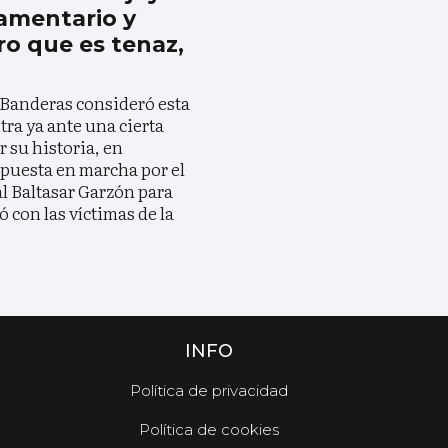
amentario y
o que es tenaz,
Banderas consideró esta
a ya ante una cierta
 su historia, en
 puesta en marcha por el
l Baltasar Garzón para
 con las víctimas de la
INFO
Política de privacidad
Política de cookies