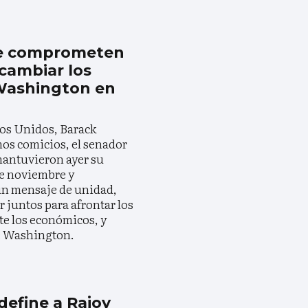
e comprometen
cambiar los
Washington en
n
dos Unidos, Barack
mos comicios, el senador
antuvieron ayer su
de noviembre y
un mensaje de unidad,
 juntos para afrontar los
te los económicos, y
e Washington.
efine a Rajoy