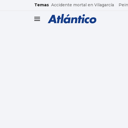
common.go-to-content
Temas
Accidente mortal en Vilagarcía
Pein
header.menu.open