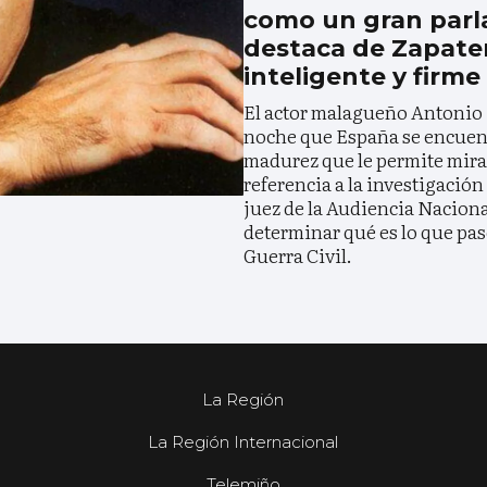
como un gran parl
destaca de Zapater
inteligente y firme
El actor malagueño Antonio 
noche que España se encuentr
madurez que le permite mirar
referencia a la investigación
juez de la Audiencia Naciona
determinar qué es lo que pasó
Guerra Civil.
La Región
La Región Internacional
Telemiño