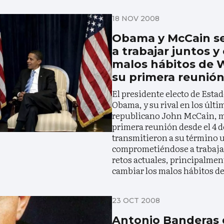
18 NOV 2008
Obama y McCain s
a trabajar juntos y 
malos hábitos de 
su primera reunió
El presidente electo de Esta
Obama, y su rival en los últi
republicano John McCain, m
primera reunión desde el 4 
transmitieron a su término 
comprometiéndose a trabajar
retos actuales, principalmen
cambiar los malos hábitos d
23 OCT 2008
Antonio Banderas d