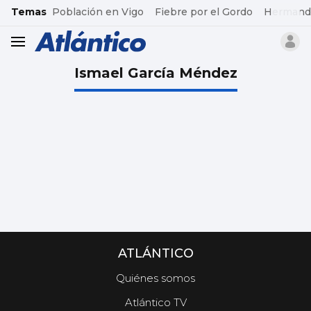
common.go-to-content
Temas
Población en Vigo
Fiebre por el Gordo
Hermand
header.menu.open
Ismael García Méndez
ATLÁNTICO
Quiénes somos
Atlántico TV