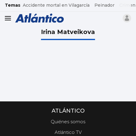
common.go-to-content
Temas
Accidente mortal en Vilagarcía
Peinador
Crimen
header.menu.open
Irina Matveikova
ATLÁNTICO
Quiénes somos
Atlántico TV