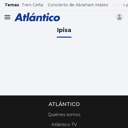
common.go-to-content
Temas
Tren Celta
Concierto de Abraham Mateo
Pacto 
header.menu.open
Ipisa
ATLÁNTICO
Quiénes somos
Atlántico TV