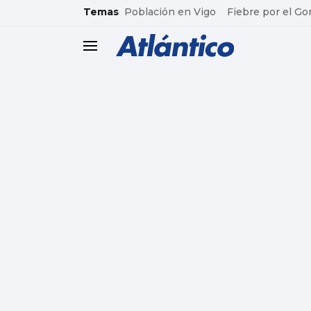
common.go-to-content
Temas
Población en Vigo
Fiebre por el Go
header.menu.open