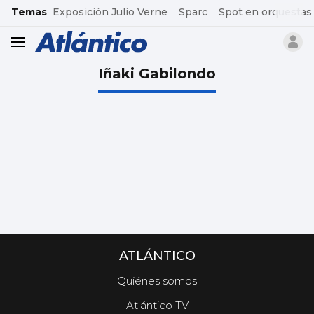
common.go-to-content
Temas
Exposición Julio Verne
Sparc
Spot en orquestas
header.menu.open
Iñaki Gabilondo
ATLÁNTICO
Quiénes somos
Atlántico TV