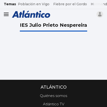
common.go-to-content
Temas
Población en Vigo
Fiebre por el Gordo
Hermand
header.menu.open
IES Julio Prieto Nespereira
ATLÁNTICO
Quiénes somos
Atlántico TV