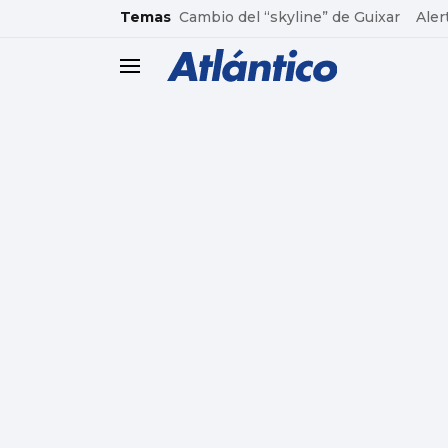
common.go-to-content
Temas
Cambio del “skyline” de Guixar
Aler
header.menu.open