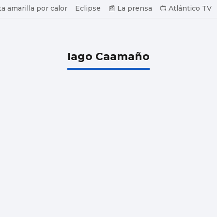
ta amarilla por calor
Eclipse
📰 La prensa
📺 Atlántico TV
Iago Caamaño