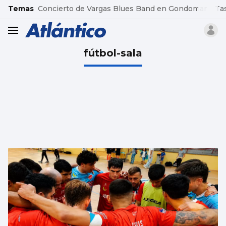
common.go-to-content
Temas
Concierto de Vargas Blues Band en Gondomar
Ta
header.menu.open
fútbol-sala