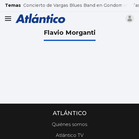
common.go-to-content
Temas
Concierto de Vargas Blues Band en Gondomar
Ta
header.menu.open
Flavio Morganti
ATLÁNTICO
Quiénes somos
Atlántico TV