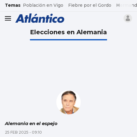
common.go-to-content
Temas
Población en Vigo
Fiebre por el Gordo
Hermand
header.menu.open
Elecciones en Alemania
Alemania en el espejo
25 FEB 2025 - 09:10