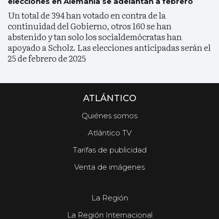
elecciones en Alemania se adelantan a febrero
Un total de 394 han votado en contra de la
continuidad del Gobierno, otros 160 se han
abstenido y tan solo los socialdemócratas han
apoyado a Scholz. Las elecciones anticipadas serán el
25 de febrero de 2025
ATLÁNTICO
Quiénes somos
Atlántico TV
Tarifas de publicidad
Venta de imágenes
La Región
La Región Internacional