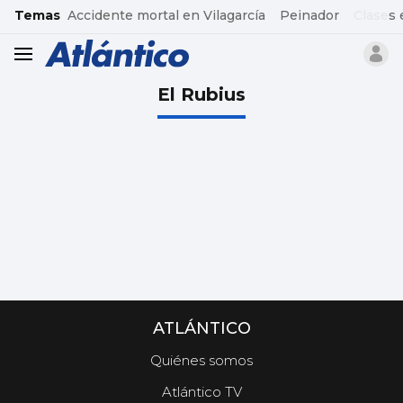
common.go-to-content
Temas
Accidente mortal en Vilagarcía
Peinador
Clases 
header.menu.open
El Rubius
ATLÁNTICO
Quiénes somos
Atlántico TV