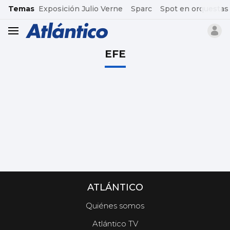
common.go-to-content
Temas
Exposición Julio Verne
Sparc
Spot en orquestas
header.menu.open
EFE
ATLÁNTICO
Quiénes somos
Atlántico TV