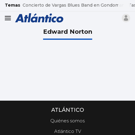
common.go-to-content
Temas
Concierto de Vargas Blues Band en Gondomar
Ta
header.menu.open
Edward Norton
ATLÁNTICO
Quiénes somos
Atlántico TV