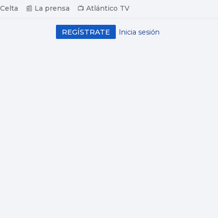
 Celta
📰 La prensa
📺 Atlántico TV
REGÍSTRATE
Inicia sesión