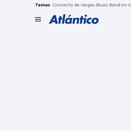
common.go-to-content
Temas
Concierto de Vargas Blues Band en
header.menu.open