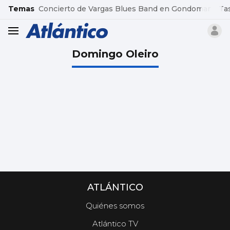
common.go-to-content
Temas
Concierto de Vargas Blues Band en Gondomar
Ta
header.menu.open
Domingo Oleiro
ATLÁNTICO
Quiénes somos
Atlántico TV