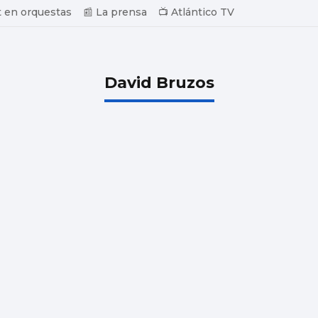
 en orquestas
📰 La prensa
📺 Atlántico TV
David Bruzos