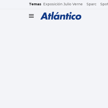
common.go-to-content
Temas
Exposición Julio Verne
Sparc
Spot
header.menu.open