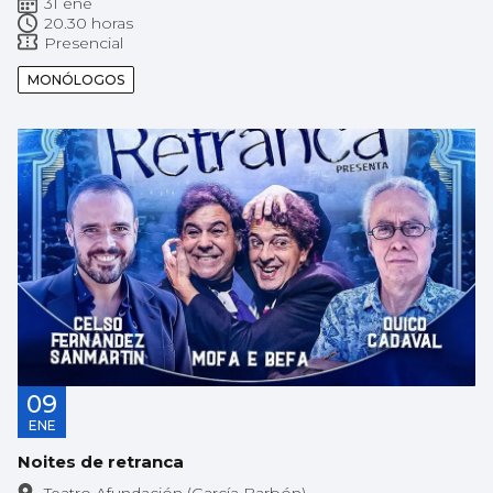
31 ene
20.30 horas
Presencial
MONÓLOGOS
09
ENE
Noites de retranca
Teatro Afundación (García Barbón)