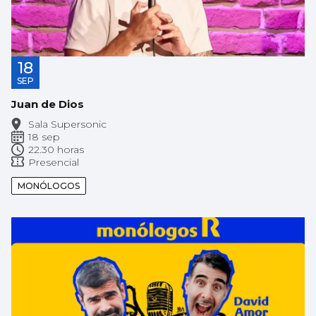
18
SEP
Juan de Dios
Sala Supersonic
18 sep
22.30 horas
Presencial
MONÓLOGOS