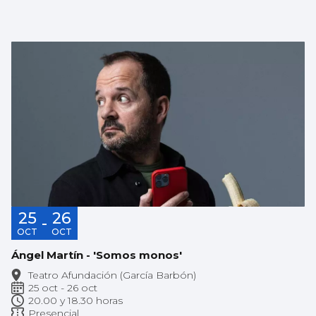
25
26
-
OCT
OCT
Ángel Martín - 'Somos monos'
Teatro Afundación (García Barbón)
25 oct - 26 oct
20.00 y 18.30 horas
Presencial