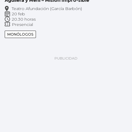
Aguilera y Mení – Misión Impro-sible
Teatro Afundación (García Barbón)
20 feb
20.30 horas
Presencial
MONÓLOGOS