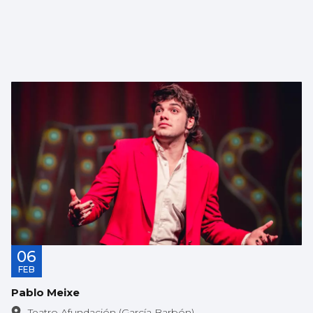
06
FEB
Pablo Meixe
Teatro Afundación (García Barbón)