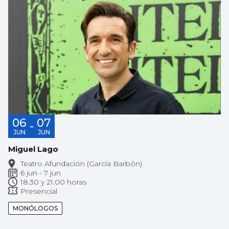
06
07
-
JUN
JUN
Miguel Lago
Teatro Afundación (García Barbón)
6 jun - 7 jun
18.30 y 21.00 horas
Presencial
MONÓLOGOS