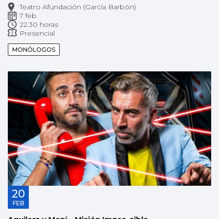
Teatro Afundación (García Barbón)
7 feb
22.30 horas
Presencial
MONÓLOGOS
20
FEB