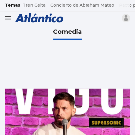
common.go-to-content
Temas
Tren Celta
Concierto de Abraham Mateo
Pacto 
header.menu.open
Comedia