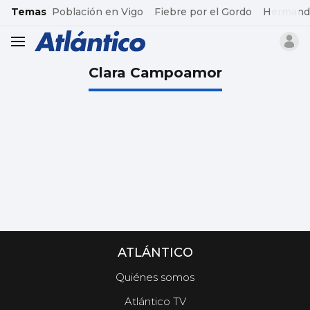
common.go-to-content
Temas
Población en Vigo
Fiebre por el Gordo
Hermand
header.menu.open
Clara Campoamor
ATLÁNTICO
Quiénes somos
Atlántico TV