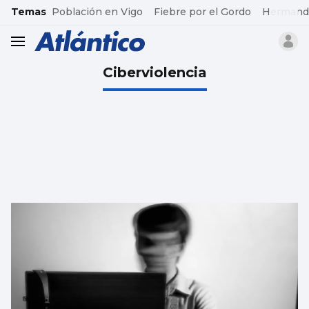
common.go-to-content
Temas
Población en Vigo
Fiebre por el Gordo
Hermand
header.menu.open
Ciberviolencia