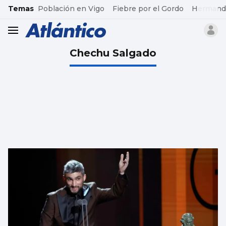
common.go-to-content
Temas
Población en Vigo
Fiebre por el Gordo
Hermand
header.menu.open
Chechu Salgado