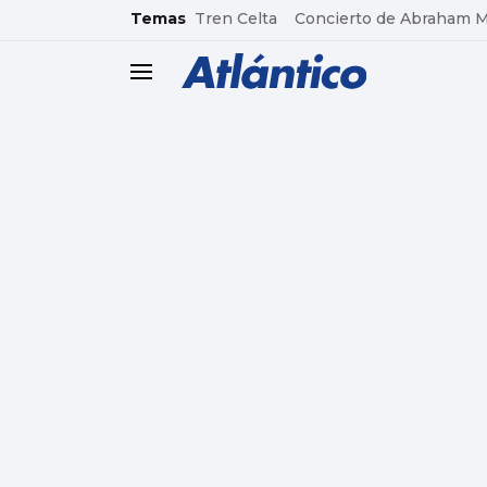
common.go-to-content
Temas
Tren Celta
Concierto de Abraham 
header.menu.open