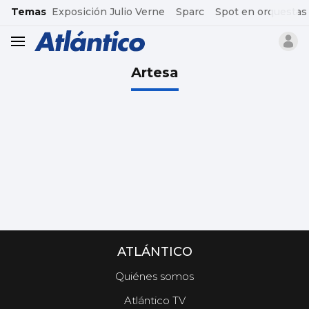
common.go-to-content
Temas
Exposición Julio Verne
Sparc
Spot en orquestas
header.menu.open
Artesa
ATLÁNTICO
Quiénes somos
Atlántico TV