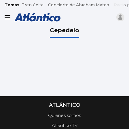
common.go-to-content
Temas
Tren Celta
Concierto de Abraham Mateo
Pacto 
header.menu.open
Cepedelo
ATLÁNTICO
Quiénes somos
Atlántico TV