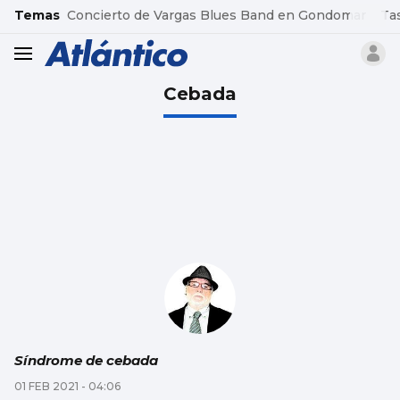
common.go-to-content
Temas
Concierto de Vargas Blues Band en Gondomar
Ta
header.menu.open
Cebada
Síndrome de cebada
01 FEB 2021 - 04:06