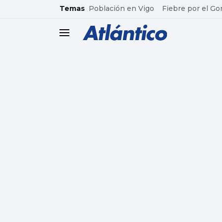
common.go-to-content
Temas
Población en Vigo
Fiebre por el Go
header.menu.open