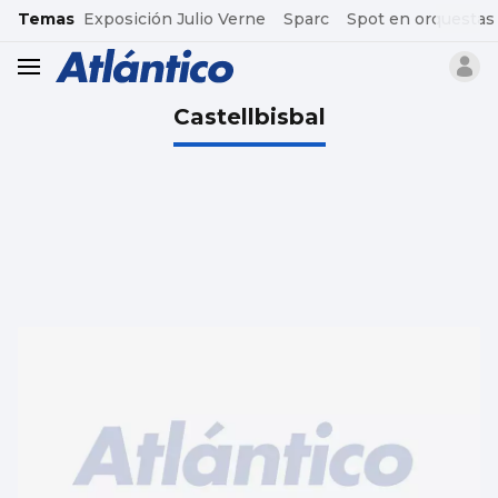
common.go-to-content
Temas
Exposición Julio Verne
Sparc
Spot en orquestas
header.menu.open
Castellbisbal