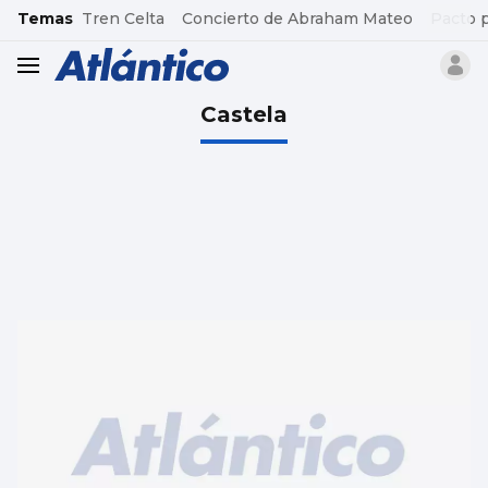
common.go-to-content
Temas
Tren Celta
Concierto de Abraham Mateo
Pacto 
header.menu.open
Castela