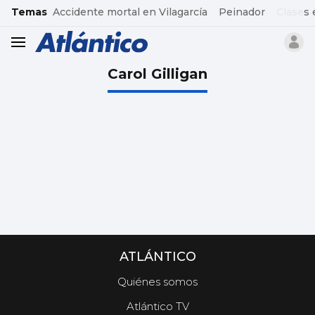
common.go-to-content
Temas
Accidente mortal en Vilagarcía
Peinador
Clases 
header.menu.open
Carol Gilligan
ATLÁNTICO
Quiénes somos
Atlántico TV