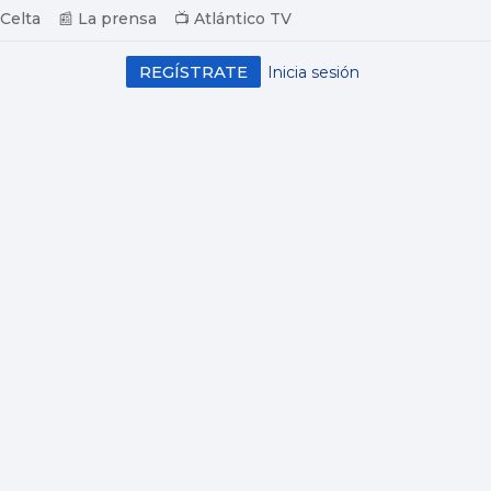
 Celta
📰 La prensa
📺 Atlántico TV
REGÍSTRATE
Inicia sesión