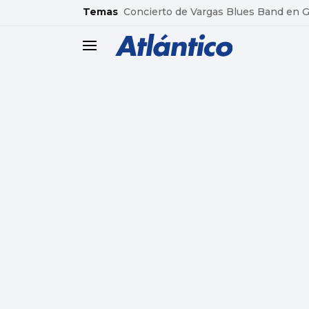
common.go-to-content
Temas
Concierto de Vargas Blues Band en
header.menu.open