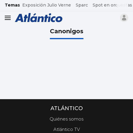
common.go-to-content
Temas
Exposición Julio Verne
Sparc
Spot en orquestas
header.menu.open
Canonigos
ATLÁNTICO
Quiénes somos
Atlántico TV