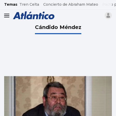
common.go-to-content
Temas
Tren Celta
Concierto de Abraham Mateo
Pacto 
header.menu.open
Cándido Méndez