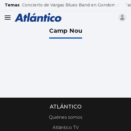
common.go-to-content
Temas
Concierto de Vargas Blues Band en Gondomar
Ta
header.menu.open
Camp Nou
ATLÁNTICO
Quiénes somos
Atlántico TV