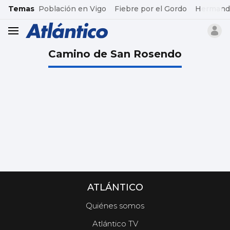
common.go-to-content
Temas
Población en Vigo
Fiebre por el Gordo
Hermand
header.menu.open
Camino de San Rosendo
ATLÁNTICO
Quiénes somos
Atlántico TV