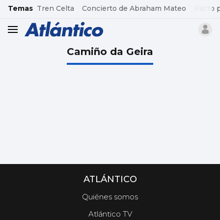
common.go-to-content
Temas
Tren Celta
Concierto de Abraham Mateo
Pacto 
header.menu.open
Camiño da Geira
ATLÁNTICO
Quiénes somos
Atlántico TV