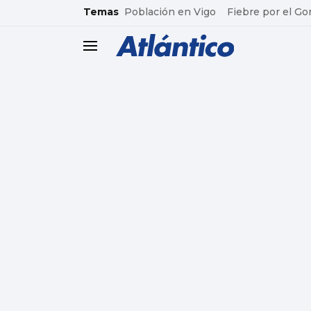
common.go-to-content
Temas
Población en Vigo
Fiebre por el Go
header.menu.open