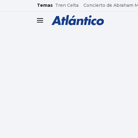
common.go-to-content
Temas
Tren Celta
Concierto de Abraham 
header.menu.open