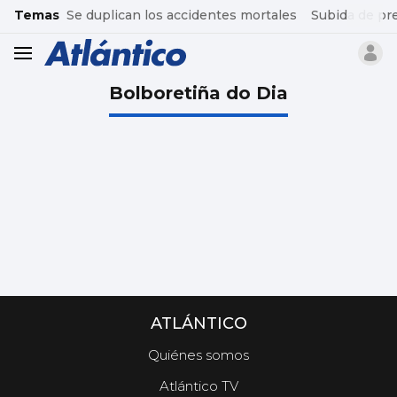
common.go-to-content
Temas
Se duplican los accidentes mortales
Subida de pr
header.menu.open
Bolboretiña do Dia
ATLÁNTICO
Quiénes somos
Atlántico TV