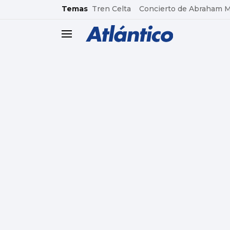
common.go-to-content
Temas
Tren Celta
Concierto de Abraham 
header.menu.open