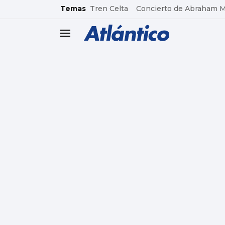
common.go-to-content
Temas
Tren Celta
Concierto de Abraham 
header.menu.open