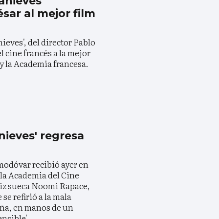
anieves'
sar al mejor film
ieves', del director Pablo
l cine francés a la mejor
y la Academia francesa.
nieves' regresa
modóvar recibió ayer en
 la Academia del Cine
riz sueca Noomi Rapace,
se refirió a la mala
aña, en manos de un
nsible'.