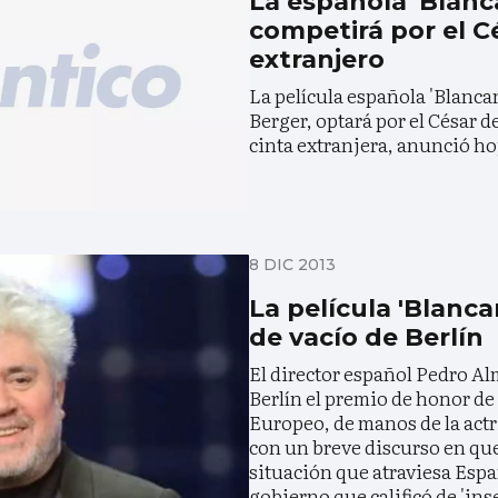
La española 'Blanc
competirá por el Cé
extranjero
La película española 'Blancan
Berger, optará por el César de
cinta extranjera, anunció ho
8 DIC 2013
La película 'Blanca
de vacío de Berlín
El director español Pedro Al
Berlín el premio de honor de
Europeo, de manos de la act
con un breve discurso en que 
situación que atraviesa Esp
gobierno que calificó de 'inse