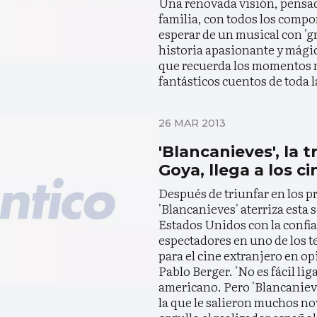
Una renovada visión, pensad
familia, con todos los com
esperar de un musical con 'g
historia apasionante y mági
que recuerda los momentos m
fantásticos cuentos de toda l
26 MAR 2013
'Blancanieves', la 
Goya, llega a los c
Después de triunfar en los 
'Blancanieves' aterriza esta 
Estados Unidos con la confian
espectadores en uno de los ter
para el cine extranjero en op
Pablo Berger. 'No es fácil lig
americano. Pero 'Blancaniev
la que le salieron muchos nov