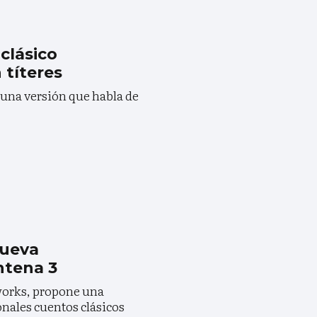
clásico
 títeres
una versión que habla de
nueva
ntena 3
works, propone una
ionales cuentos clásicos