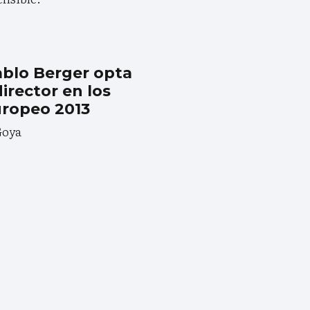
ablo Berger opta
director en los
uropeo 2013
 Goya