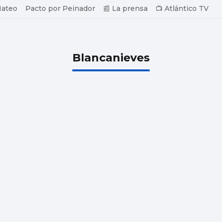
Mateo
Pacto por Peinador
📰 La prensa
📺 Atlántico TV
Blancanieves