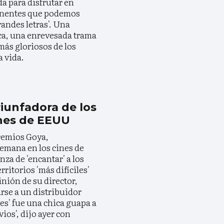
a para disfrutar en
ponentes que podemos
randes letras'. Una
ca, una enrevesada trama
ás gloriosos de los
a vida.
triunfadora de los
ines de EEUU
premios Goya,
semana en los cines de
za de 'encantar' a los
ritorios 'más difíciles'
inión de su director,
arse a un distribuidor
es' fue una chica guapa a
ios', dijo ayer con