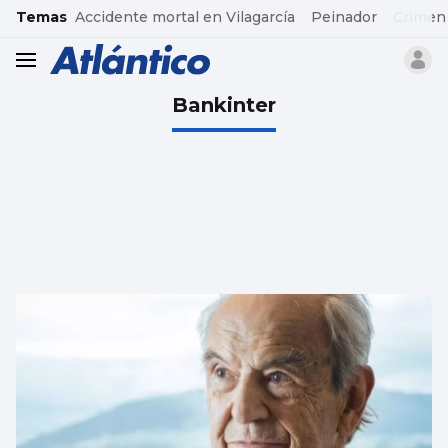
common.go-to-content
Temas
Accidente mortal en Vilagarcía
Peinador
Crimen
header.menu.open
Bankinter