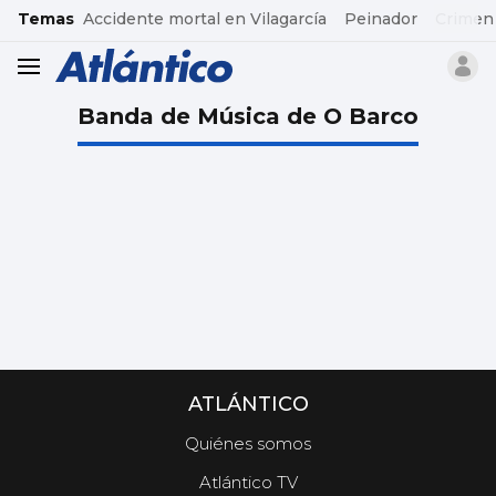
common.go-to-content
Temas
Accidente mortal en Vilagarcía
Peinador
Crimen
header.menu.open
Banda de Música de O Barco
ATLÁNTICO
Quiénes somos
Atlántico TV