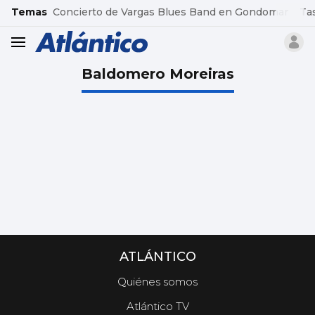
common.go-to-content
Temas
Concierto de Vargas Blues Band en Gondomar
Ta
header.menu.open
Baldomero Moreiras
ATLÁNTICO
Quiénes somos
Atlántico TV