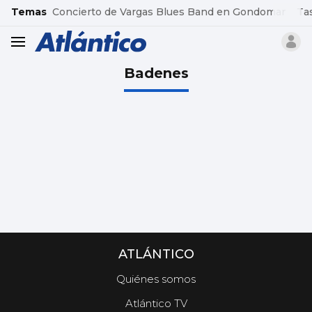
common.go-to-content
Temas
Concierto de Vargas Blues Band en Gondomar
Ta
header.menu.open
Badenes
ATLÁNTICO
Quiénes somos
Atlántico TV