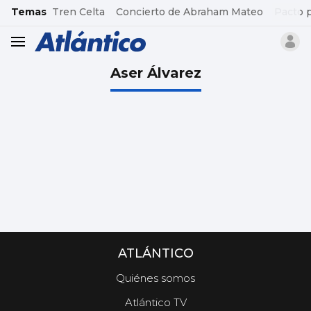
common.go-to-content
Temas
Tren Celta
Concierto de Abraham Mateo
Pacto 
header.menu.open
Aser Álvarez
ATLÁNTICO
Quiénes somos
Atlántico TV