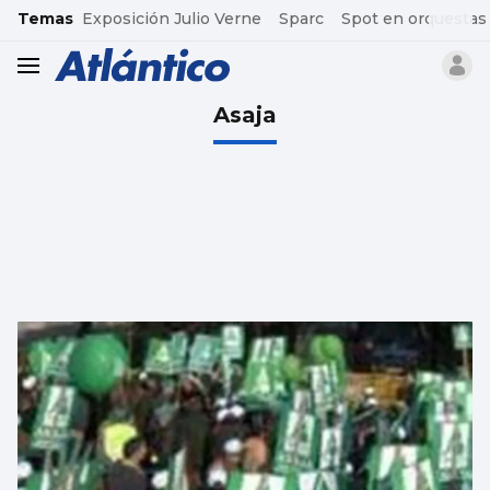
common.go-to-content
Temas
Exposición Julio Verne
Sparc
Spot en orquestas
header.menu.open
Asaja