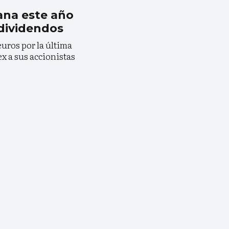
na este año
 dividendos
euros por la última
x a sus accionistas