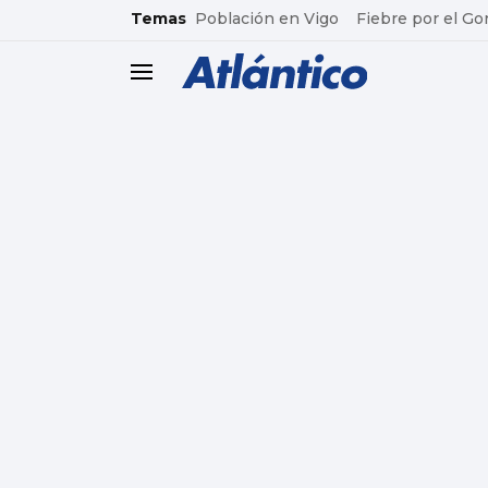
common.go-to-content
Temas
Población en Vigo
Fiebre por el Go
header.menu.open