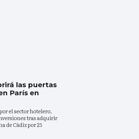
irá las puertas
en París en
or el sector hotelero,
nversiones tras adquirir
na de Cádiz por 25