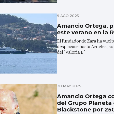
9 AGO 2025
Amancio Ortega, p
este verano en la 
El fundador de Zara ha vuelt
desplazase hasta Arneles, su 
del "Valoria B"
30 MAY 2025
Amancio Ortega co
del Grupo Planeta 
Blackstone por 250