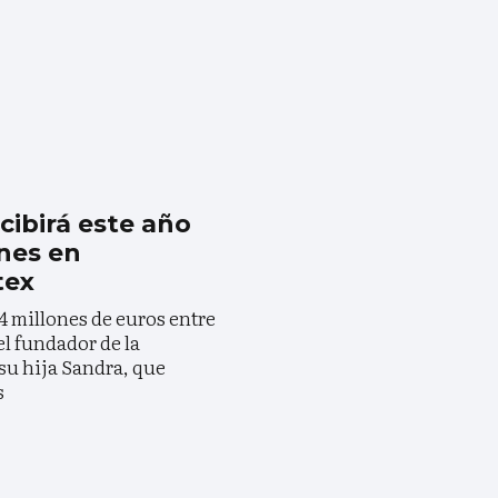
ibirá este año
nes en
tex
54 millones de euros entre
el fundador de la
u hija Sandra, que
s