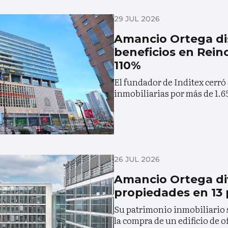
29 JUL 2026
Amancio Ortega di
beneficios en Rein
110%
El fundador de Inditex cerró
inmobiliarias por más de 1.6
26 JUL 2026
Amancio Ortega div
propiedades en 13 
Su patrimonio inmobiliario s
la compra de un edificio de o