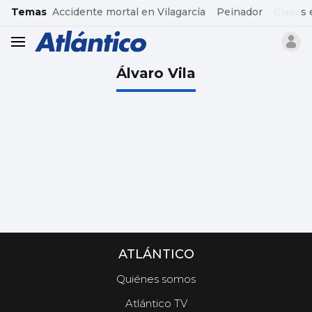
common.go-to-content
Temas
Accidente mortal en Vilagarcía
Peinador
Clases 
header.menu.open
Álvaro Vila
ATLÁNTICO
Quiénes somos
Atlántico TV