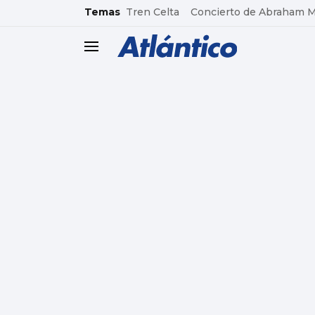
common.go-to-content
Temas
Tren Celta
Concierto de Abraham 
header.menu.open