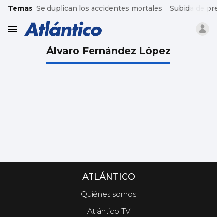
common.go-to-content
Temas
Se duplican los accidentes mortales
Subida de pr
header.menu.open
Álvaro Fernández López
ATLÁNTICO
Quiénes somos
Atlántico TV